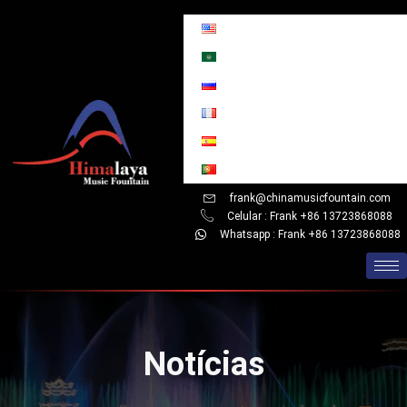
Skip
to
content
frank@chinamusicfountain.com
Celular : Frank +86 13723868088
Whatsapp : Frank +86 13723868088
Notícias