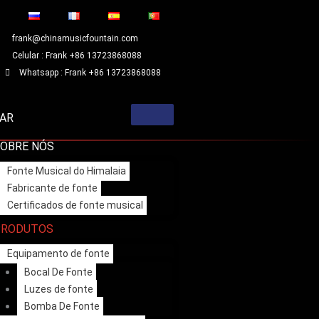
frank@chinamusicfountain.com
Celular : Frank +86 13723868088
Whatsapp : Frank +86 13723868088
AR
OBRE NÓS
Fonte Musical do Himalaia
Fabricante de fonte
Certificados de fonte musical
PRODUTOS
Equipamento de fonte
Bocal De Fonte
Luzes de fonte
Bomba De Fonte