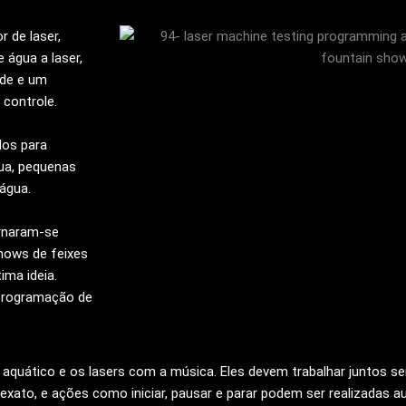
 de laser,
e água a laser,
ade e um
 controle.
dos para
gua, pequenas
 água.
ornaram-se
hows de feixes
ima ideia.
 programação de
aquático e os lasers com a música. Eles devem trabalhar juntos s
xato, e ações como iniciar, pausar e parar podem ser realizadas