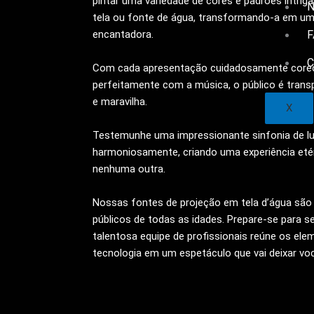
pintar uma variedade de cores e padrões intrig
N
tela ou fonte de água, transformando-a em um
encantadora.
F
C
Com cada apresentação cuidadosamente coreog
perfeitamente com a música, o público é tran
e maravilha.
X
Testemunhe uma impressionante sinfonia de l
harmoniosamente, criando uma experiência et
nenhuma outra.
Nossas fontes de projeção em tela d’água são p
públicos de todas as idades. Prepare-se para 
talentosa equipe de profissionais reúne os ele
tecnologia em um espetáculo que vai deixar vo