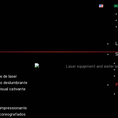
L
S
w de laser
ão deslumbrante
isual cativante
 impressionante
a coreografados