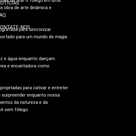
antes de tirar o fôlego em uma
OTÍCIAS
a obra de arte dinâmica e
AQ
ONTATE-NOS
rafada para sincronizar
sportado para um mundo de magia
uz e água enquanto dançam
érea e encantadora como
rojetadas para cativar e entreter
se surpreender enquanto nossa
mentos da natureza e da
cê sem fôlego.