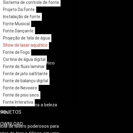
Sistema de controle de fonte
Projeto Da Fonte
Instalação de fonte
Fonte Musical
Fonte Dançante
Projeção de tela de água
Show de laser aquático
Fonte de Fogo
Cortina de água digital
nosso show de laser aquático
Fonte de fluxo laminar
Fonte de jato saltitante
Fonte de balanço digital
Fonte de Nevoeiro
Fonte de piso seco
Fonte Interativa
irador que combina a beleza
ntes.
PROJETOS
DOWNLOAD
cial de lasers poderosos para