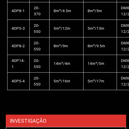
20-
DMX
4DP8-1
8m³/4.5m
8m³/5m
370
12/
20-
DMX
4DP5-3
5m³/12m
5m³/13m
550
12/
20-
DMX
4DP8-2
8m³/9m
8m³/9.5m
550
12/
4DP14-
20-
DMX
14m³/4m
14m³/5m
1
550
12/
20-
DMX
4DP5-4
5m³/16m
5m³/17m
550
12/
INVESTIGAÇÃO