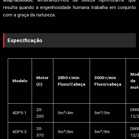
adaptabilidade, lembrando-nos da beleza hipnotizante que
resulta quando a engenhosidade humana trabalha em conjunto
com a graça da natureza.
Especificação
Mod
Motor
2850 r/min
3000 r/min
Modelo
de
(C)
Fluxo/Cabeça
Fluxo/cabeça
mot
20-
DMX
4DP5-1
5m³/4m
5m³/5m
200
12/
20-
DMX
4DP5-2
5m³/8m
5m³/9m
370
12/