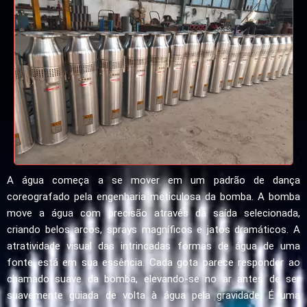
A água começa a se mover em um padrão de dança
coreografado pela engenharia meticulosa da bomba. A bomba
move a água com precisão através da saída selecionada,
criando belos arcos, sprays magníficos e jatos dramáticos. A
atratividade visual das intrincadas formas de água de uma
fonte está em sua essência. Cada gota parece responder ao
chamado suave da bomba, elevando-se no ar antes de ser
suavemente guiada de volta à água pela gravidade. É uma