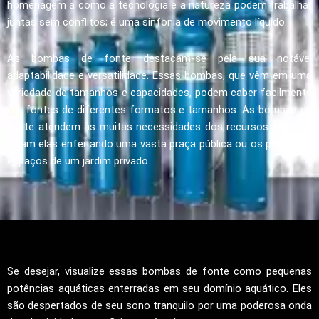
homenagem a como a tecnologia e a natureza podem trabalhar
juntas sem conflitos; é uma sinfonia de movimento líquido.
As bombas de fonte destacam-se pela sua notável
adaptabilidade e versatilidade. Essas bombas, que vêm em uma
variedade de tamanhos e capacidades, podem caber facilmente
em fontes de diferentes formatos e tamanhos. As bombas de
fonte atendem às muitas necessidades dos recursos hídricos,
sejam elas enfeitando uma vasta praça pública ou os pequenos
espaços de um jardim privado.
Se desejar, visualize essas bombas de fonte como pequenas
potências aquáticas enterradas em seu domínio aquático. Eles
são despertados de seu sono tranquilo por uma poderosa onda