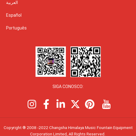
العربية
Español
Português
SIGA CONOSCO:
I
F
L
X
P
I
n
a
i
-
i
c
Copyright ® 2008 -2022 Changsha Himalaya Music Fountain Equipment
s
c
n
t
n
o
Corporation Limited, All Rights Reserved.