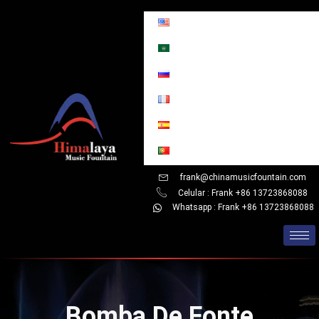
Skip
to
content
frank@chinamusicfountain.com
Celular : Frank +86 13723868088
Whatsapp : Frank +86 13723868088
Bomba De Fonte