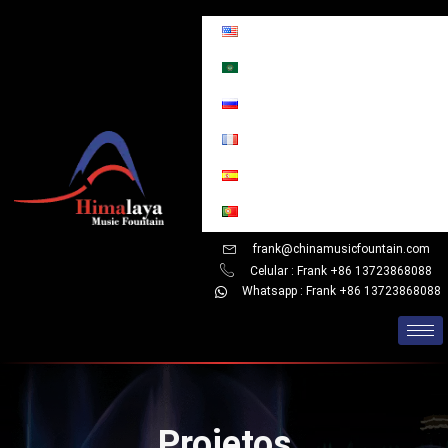
Skip
to
content
frank@chinamusicfountain.com
Celular : Frank +86 13723868088
Whatsapp : Frank +86 13723868088
Projetos