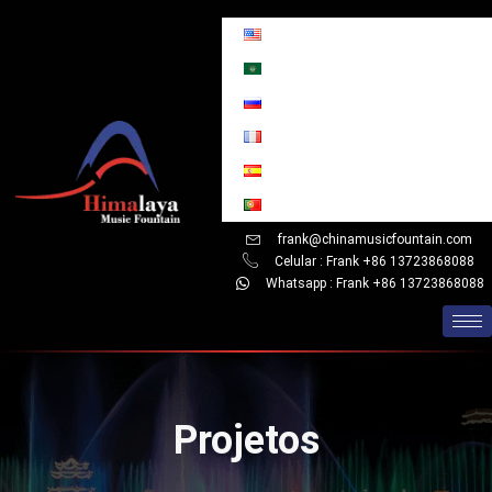
Skip
to
content
frank@chinamusicfountain.com
Celular : Frank +86 13723868088
Whatsapp : Frank +86 13723868088
Projetos